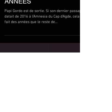
CARNAGE EN MARS
POUR LA PREMIÈRE
FOIS DEPUIS DES
ANNÉES
Papi Gordo est de sortie. Si son dernier passage
datait de 2016 à l’Amnesia du Cap d’Agde, cela
fait des années que le reste de...