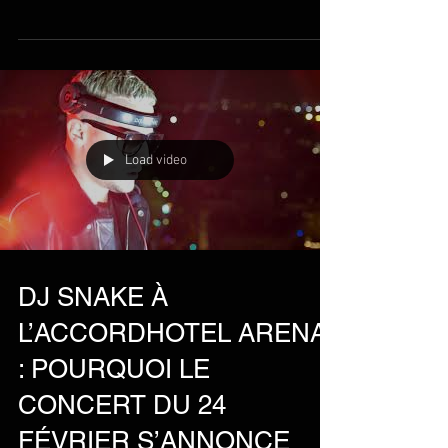
Leur dernière collaboration, ‘Turn Up The
Speakers’, avait fait jaser. Le titre avait en effet
énormément divisé, entre une fanbase...
Load video
DJ SNAKE À
L’ACCORDHOTEL ARENA
: POURQUOI LE