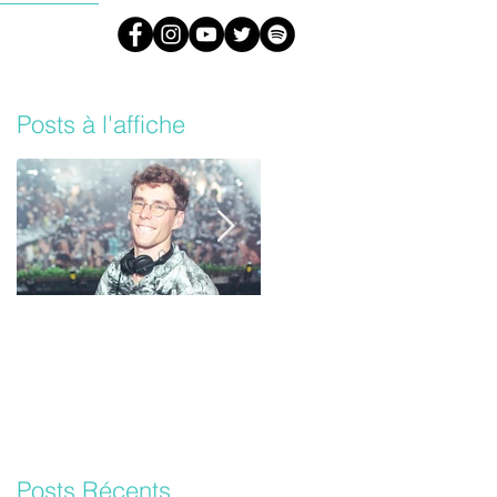
#ARML
Posts à l'affiche
Lost Frequencies un
Les Daft Punk vont
nouvel album bientôt !
sortir une version
inédite de leur album
‘Random Access
Memories’
Posts Récents