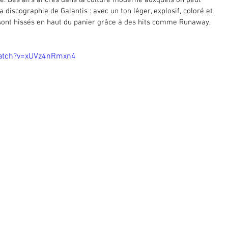
le. Des airs ancrés dans la culture moderne auxquels on peut 
a discographie de Galantis : avec un ton léger, explosif, coloré et 
 sont hissés en haut du panier grâce à des hits comme Runaway, 
watch?v=xUVz4nRmxn4