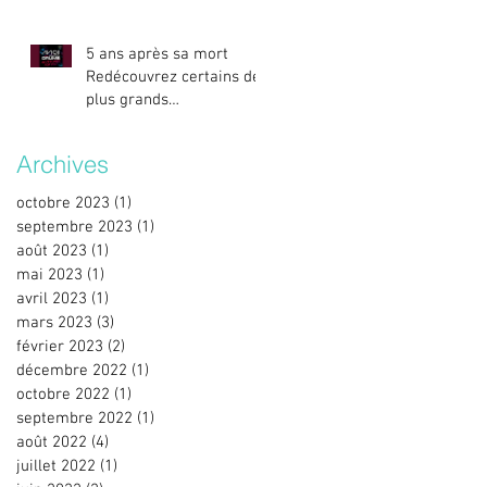
5 ans après sa mort
Redécouvrez certains des
plus grands
titres/remixes d’Avicii.
Archives
octobre 2023
(1)
1 post
septembre 2023
(1)
1 post
août 2023
(1)
1 post
mai 2023
(1)
1 post
avril 2023
(1)
1 post
mars 2023
(3)
3 posts
février 2023
(2)
2 posts
décembre 2022
(1)
1 post
octobre 2022
(1)
1 post
septembre 2022
(1)
1 post
août 2022
(4)
4 posts
juillet 2022
(1)
1 post