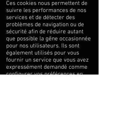
Ces cookies nous permettent de
suivre les performances de nos
services et de détecter des
problèmes de navigation ou de
sécurité afin de réduire autant
que possible la gêne occasionnée
pour nos utilisateurs. Ils sont
également utilisés pour vous
fournir un service que vous avez
expressément demandé comme
configurer vos préférences en
matière de vie privée. Ces
cookies ne contiennent et ne sont
associées à aucune information
nominative.
Les cookies analytiques
Ces cookies nous permettent de
produire des statistiques agrégée
et anonymes relatives à la
fréquentation de nos services (ex