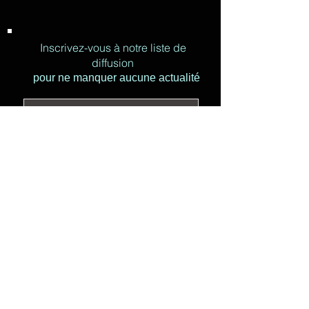
Inscrivez-vous à notre liste de
diffusion
pour ne manquer aucune actualité
© ON'R RADIO 2022
J’accepte la politique de
confidentialité.
Voir la Charte de
confidentialité
S`abonner maintenant