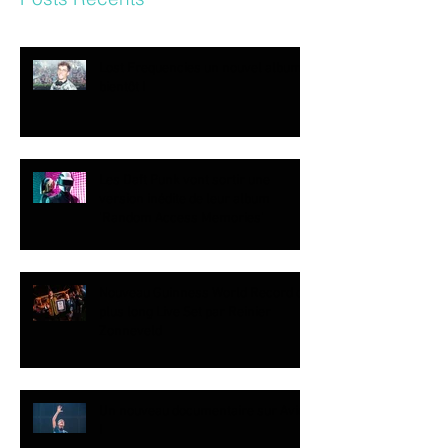
Lost Frequencies un nouvel album
bientôt !
Les Daft Punk vont sortir une
version inédite de leur album
‘Random Access Memories’
Nouveau Guinness World Record du
plus long Live Set par Reinier
Zonneveld
Un nouveau documentaire sur Avicii
!