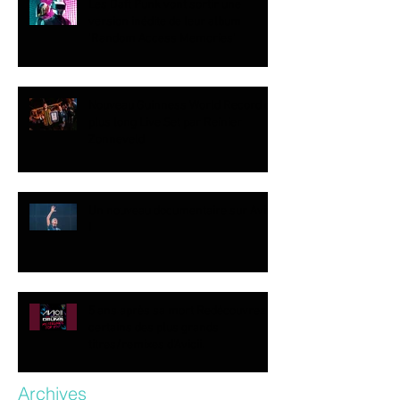
Les Daft Punk vont sortir une
version inédite de leur album
‘Random Access Memories’
Nouveau Guinness World Record du
plus long Live Set par Reinier
Zonneveld
Un nouveau documentaire sur Avicii
!
5 ans après sa mort Redécouvrez
certains des plus grands
titres/remixes d’Avicii.
Archives