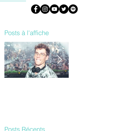
#ARML
Posts à l'affiche
Lost Frequencies un
Les Daft Punk vont
nouvel album bientôt !
sortir une version
inédite de leur album
‘Random Access
Memories’
Posts Récents