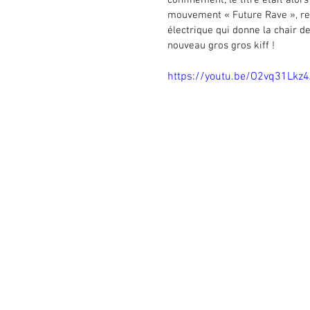
confinement, le titre était alor
mouvement « Future Rave », rep
électrique qui donne la chair de
nouveau gros gros kiff !
https://youtu.be/O2vq31Lkz