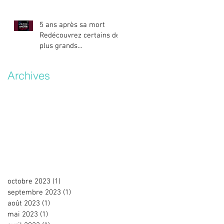
5 ans après sa mort
Redécouvrez certains des
plus grands
titres/remixes d’Avicii.
Archives
octobre 2023
(1)
1 post
septembre 2023
(1)
1 post
août 2023
(1)
1 post
mai 2023
(1)
1 post