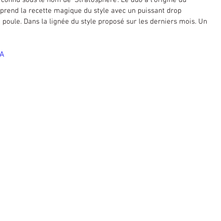
s connu sous le nom de ‘Stratosphère’. Le duo à l’origine du 
rend la recette magique du style avec un puissant drop 
 poule. Dans la lignée du style proposé sur les derniers mois. Un 
4A