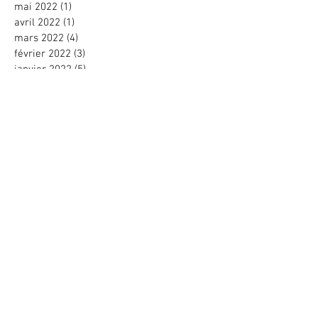
mai 2022
(1)
1 post
avril 2022
(1)
1 post
mars 2022
(4)
4 posts
février 2022
(3)
3 posts
janvier 2022
(5)
5 posts
décembre 2021
(2)
2 posts
novembre 2021
(4)
4 posts
octobre 2021
(1)
1 post
septembre 2021
(1)
1 post
août 2021
(2)
2 posts
juillet 2021
(1)
1 post
mars 2021
(10)
10 posts
février 2021
(4)
4 posts
janvier 2021
(12)
12 posts
novembre 2020
(6)
6 posts
juin 2020
(2)
2 posts
mars 2020
(1)
1 post
février 2020
(2)
2 posts
janvier 2020
(4)
4 posts
décembre 2019
(3)
3 posts