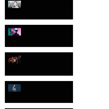
Lost Frequencies un nouvel album
bientôt !
Les Daft Punk vont sortir une
version inédite de leur album
‘Random Access Memories’
Nouveau Guinness World Record du
plus long Live Set par Reinier
Zonneveld
Un nouveau documentaire sur Avicii
!