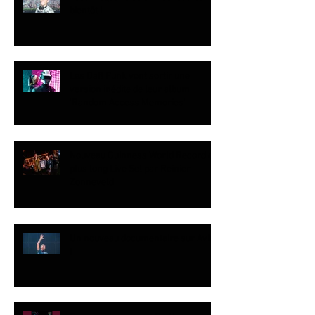
bientôt !
Les Daft Punk vont sortir une
version inédite de leur album
‘Random Access Memories’
Nouveau Guinness World Record du
plus long Live Set par Reinier
Zonneveld
Un nouveau documentaire sur Avicii
!