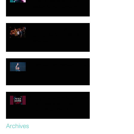
version inédite de leur album
‘Random Access Memories’
Nouveau Guinness World Record du
plus long Live Set par Reinier
Zonneveld
Un nouveau documentaire sur Avicii
!
5 ans après sa mort Redécouvrez
certains des plus grands
titres/remixes d’Avicii.
Archives