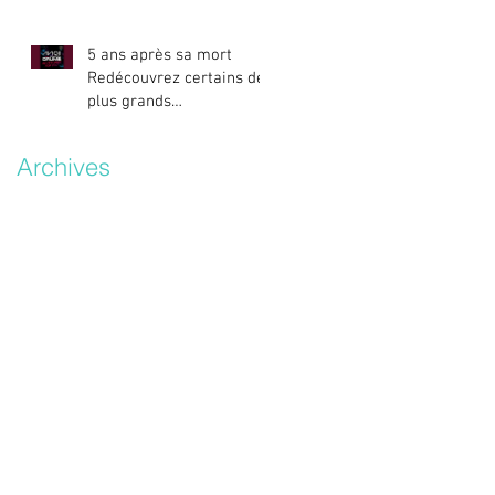
5 ans après sa mort
Redécouvrez certains des
plus grands
titres/remixes d’Avicii.
Archives