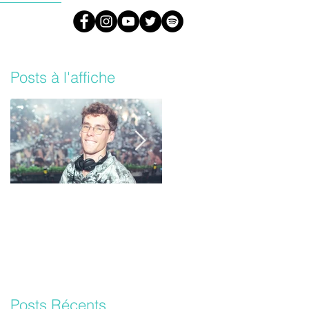
#ARML
Posts à l'affiche
Lost Frequencies un
Les Daft Punk vont
nouvel album bientôt !
sortir une version
inédite de leur album
‘Random Access
Memories’
Posts Récents