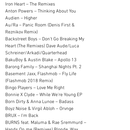
Iron Heart – The Remixes
Anton Powers – Thinking About You
Audien – Higher
Au/Ra – Panic Room (Denis First & 
Reznikov Remix)
Backstreet Boys – Don't Go Breaking My 
Heart (The Remixes) Dave Aude/Luca 
Schreiner/Arkadi/Quarterhead
BakuBoy & Austin Blake – Apollo 13
Barong Family – Shanghai Nights Pt. 2
Basement Jaxx, Flashmob – Fly Life 
(Flashmob 2018 Remix)
Bingo Players – Love Me Right
Bonnie X Clyde – While We're Young EP
Born Dirty & Anna Lunoe – Badass
Boyz Noise & Virgil Abloh – Orvnge
BRUX – I'm Back
BURNS feat. Maluma & Rae Sremmurd – 
Hands On me (Remixes) Blonde, Wax 