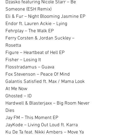
Dzasko featuring Nicole Starr – Be 
Someone (ESH Remix)
Eli & Fur – Night Blooming Jasmine EP
Endor ft. Lauren Ackie – Lying
Fehrplay – The Walk EP
Ferry Corsten & Jordan Suckley – 
Rosetta
Figure – Heartbeat of Hell EP
Fisher – Losing It
Flosstradamus – Guava
Fox Stevenson – Peace Of Mind
Galantis Satisfied ft. Max / Mama Look 
At Me Now
Ghosted – ID
Hardwell & Blasterjaxx – Big Room Never 
Dies
Jay FM – This Moment EP
JayKode – Living Out Loud ft. Karra
Ku De Ta feat. Nikki Ambers – Move Ya 