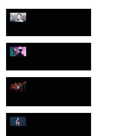
Lost Frequencies un nouvel album
bientôt !
Les Daft Punk vont sortir une
version inédite de leur album
‘Random Access Memories’
Nouveau Guinness World Record du
plus long Live Set par Reinier
Zonneveld
Un nouveau documentaire sur Avicii
!