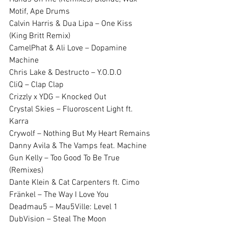
Motif, Ape Drums
Calvin Harris & Dua Lipa – One Kiss 
(King Britt Remix)
CamelPhat & Ali Love – Dopamine 
Machine
Chris Lake & Destructo – Y.O.D.O
CliQ – Clap Clap
Crizzly x YDG – Knocked Out
Crystal Skies – Fluoroscent Light ft. 
Karra
Crywolf – Nothing But My Heart Remains
Danny Avila & The Vamps feat. Machine 
Gun Kelly – Too Good To Be True 
(Remixes)
Dante Klein & Cat Carpenters ft. Cimo 
Fränkel – The Way I Love You
Deadmau5 – Mau5Ville: Level 1
DubVision – Steal The Moon