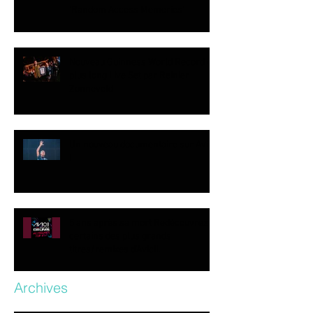
‘Random Access Memories’
Nouveau Guinness World Record du
plus long Live Set par Reinier
Zonneveld
Un nouveau documentaire sur Avicii
!
5 ans après sa mort Redécouvrez
certains des plus grands
titres/remixes d’Avicii.
Archives