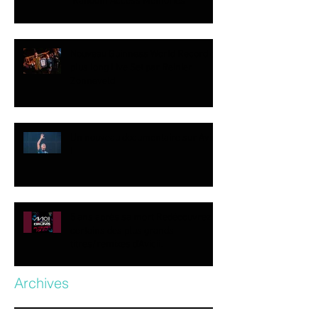
‘Random Access Memories’
Nouveau Guinness World Record du
plus long Live Set par Reinier
Zonneveld
Un nouveau documentaire sur Avicii
!
5 ans après sa mort Redécouvrez
certains des plus grands
titres/remixes d’Avicii.
Archives