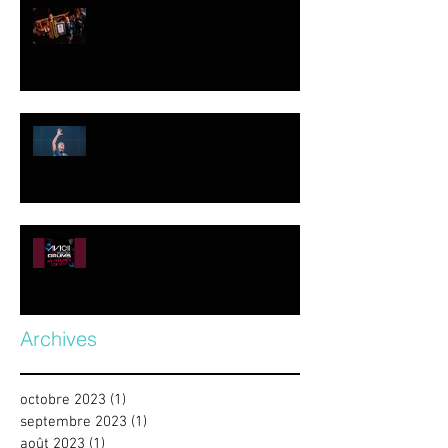
Nouveau Guinness World Record du
plus long Live Set par Reinier
Zonneveld
Un nouveau documentaire sur Avicii
!
5 ans après sa mort Redécouvrez
certains des plus grands
titres/remixes d’Avicii.
Archives
octobre 2023
(1)
1 post
septembre 2023
(1)
1 post
août 2023
(1)
1 post