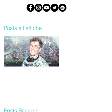
#ARML
Posts à l'affiche
Lost Frequencies un
Les Daft Punk vont
nouvel album bientôt !
sortir une version
inédite de leur album
‘Random Access
Memories’
Posts Récents