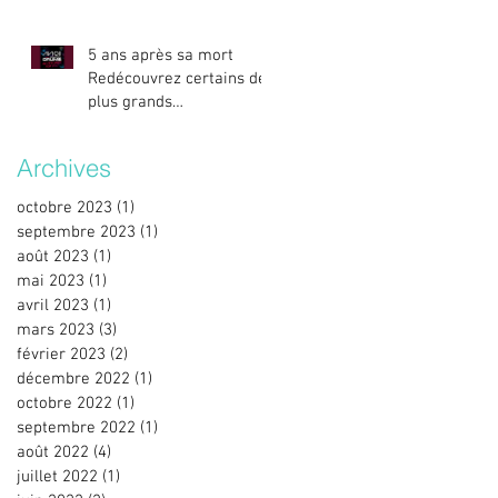
5 ans après sa mort
Redécouvrez certains des
plus grands
titres/remixes d’Avicii.
Archives
octobre 2023
(1)
1 post
septembre 2023
(1)
1 post
août 2023
(1)
1 post
mai 2023
(1)
1 post
avril 2023
(1)
1 post
mars 2023
(3)
3 posts
février 2023
(2)
2 posts
décembre 2022
(1)
1 post
octobre 2022
(1)
1 post
septembre 2022
(1)
1 post
août 2022
(4)
4 posts
juillet 2022
(1)
1 post