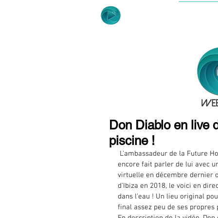
ACCUE
Don Diablo en live 
piscine !
 L’ambassadeur de la Future House et patron du label Hexagon, le Dj Don Diablo, a en effet 
encore fait parler de lui avec u
virtuelle en décembre dernier o
d’Ibiza en 2018, le voici en dir
dans l’eau ! Un lieu original po
final assez peu de ses propres p