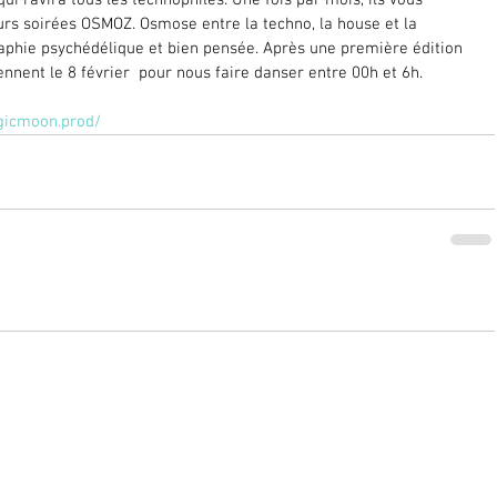
i ravira tous les technophiles. Une fois par mois, ils vous 
rs soirées OSMOZ. Osmose entre la techno, la house et la 
aphie psychédélique et bien pensée. Après une première édition 
iennent le 8 février  pour nous faire danser entre 00h et 6h.
gicmoon.prod/