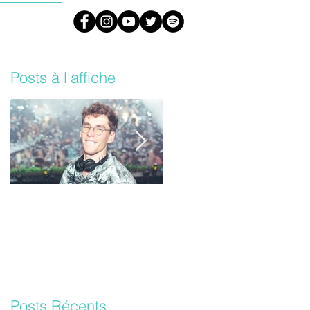
#ARML
Posts à l'affiche
Lost Frequencies un
Les Daft Punk vont
nouvel album bientôt !
sortir une version
inédite de leur album
‘Random Access
Memories’
Posts Récents