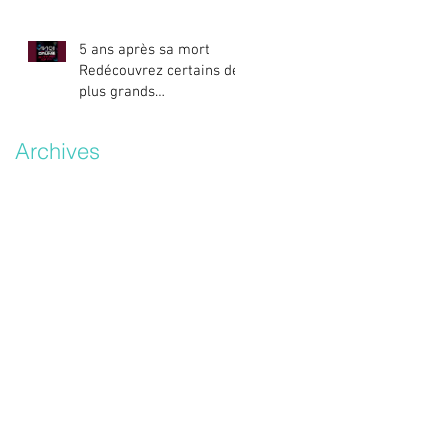
5 ans après sa mort
Redécouvrez certains des
plus grands
titres/remixes d’Avicii.
Archives