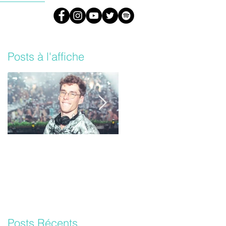
#ARML
Posts à l'affiche
Lost Frequencies un
Les Daft Punk vont
nouvel album bientôt !
sortir une version
inédite de leur album
‘Random Access
Memories’
Posts Récents